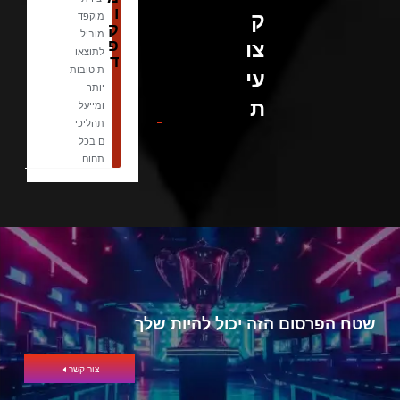
ו
ק
מוקפד
ק
מוביל
פ
צו
לתוצאו
ד
ת טובות
עי
יותר
ת
ומייעל
תהליכי
ם בכל
תחום.
שטח הפרסום הזה יכול להיות שלך
צור קשר