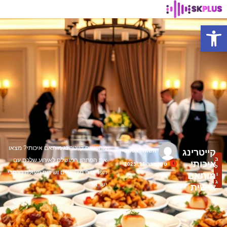
פתח סרגל נגישות
מחפשים קייטרינג מותאם איכותי? מצאו
קייטרינג
תשורה אפשטיין
ב
את הפתרון המושלם לאירוע שלכם עם
איכותי
ספטמבר 11, 2025
ל
תפריטים מותאמים ושירות מעולה ברחבי
מותאם
ו
ג
ישראל.
אישית