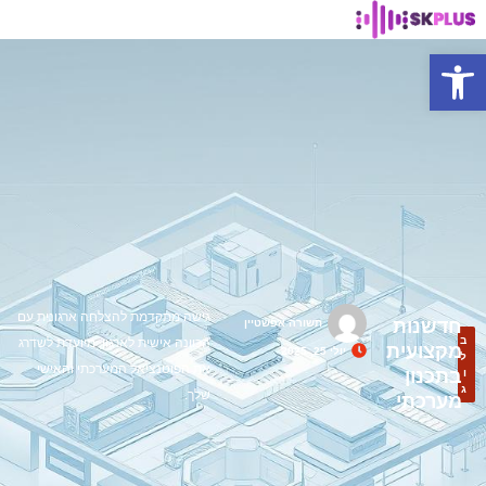
פתח סרגל נגישות
גישה מתקדמת להצלחה ארגונית עם
חדשנות
תשורה אפשטיין
ב
הכוונה אישית לארגון, מיועדת לשדרג
מקצועית
יולי 25, 2025
ל
את הפוטנציאל המערכתי והאישי
בתכנון
ו
ג
שלך.
מערכתי