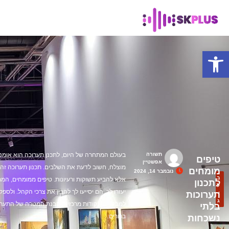
פתח סרגל נגישות
תשורה
בעולם המתחרה של היום, לתכנן תערוכה הוא אומנות
טיפים
אפשטיין
מוצלח, חשוב לדעת את השלבים. תכנון תערוכה זה 
מומחים
נובמבר 14, 2024
ב
אלא להביע תשוקות ורעיונות. טיפים ממומחים, המתב
לתכנון
ל
יעזרו לך. הם יסייעו לך להבין את צרכי הקהל. ולספ
תערוכות
ו
ג
למבקרים. נקודות מרכזיות הבנת המטרה של התערו
בלתי
ברורים.
נשכחות