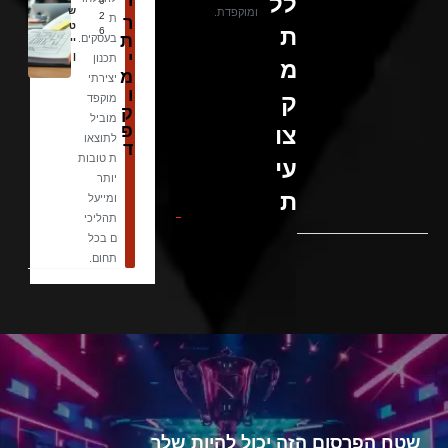
לל
י
0
ש
ומוקפדת.
2
ת
ר
ט
ת
6
ת
בעסקים.
יי
י
ן
תכנון
מ
מ
יצירתי
ו
ק
מוקפד
ק
מוביל
פ
צו
לתוצאו
ד
ת טובות
עי
יותר
ת
ומייעל
תהליכי
ם בכל
תחום.
שטח הפרסום הזה יכול להיות שלך