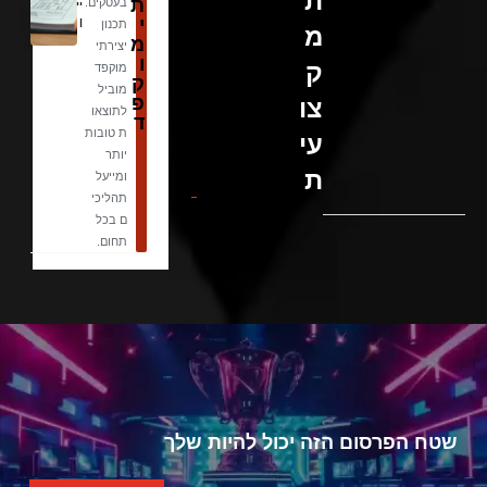
ת
ת
בעסקים.
יי
י
ן
תכנון
מ
מ
יצירתי
ו
ק
מוקפד
ק
מוביל
פ
צו
לתוצאו
ד
ת טובות
עי
יותר
ת
ומייעל
תהליכי
ם בכל
תחום.
שטח הפרסום הזה יכול להיות שלך