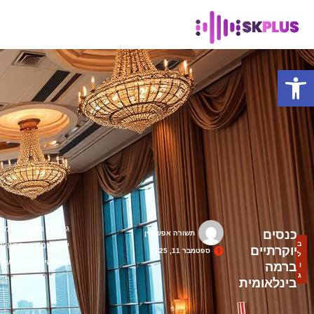
פתח סרגל נגישות
גלו את המדריך המלא
כנסים
תשורה אפשטיין
ב
יוקרתיים – הזדמנויו
יוקרתיים
ספטמבר 11, 2025
ל
וחידושים בתחום שלכ
ברמה
ו
ג
בינלאומית