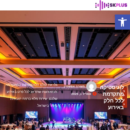
פתח סרגל נגישות
גלו את עולם הלוגיסטיקה המתקדמת
לוגיסטיקה
תשורה אפשטיין
ב
והמאורגנת שתדאג לכל פרט באירוע
מתקדמת
אפריל 1, 2025
ל
שלכם. שירות מלא ברמה הגבוהה
לכל חלק
ו
ג
ביותר בישראל.
באירוע