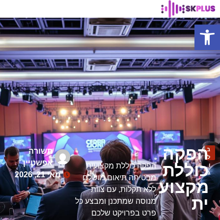
פתח סרגל נגישות
הפקה
ב
תשורה
ל
אפשטיין
כוללת
הפקה כוללת מקצועית
ו
ג
מאי 21, 2026
מבטיחה תיאום מושלם
מקצוע
ללא תקלות, עם צוות
ית
מנוסה שמתכנן ומבצע כל
פרט בפרויקט שלכם