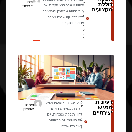
תשורה
ל
כוללת
א
ו
תיאום מושלם ללא תקלות, עם
אפשטיין
י
ג
מקצועית
צוות מנוסה שמתכנן ומבצע כל
2
1
פרט בפרויקט שלכם בצורה
,
מדויקת ומוקפדת.
2
0
2
6
רעיונות
מ
ב
קייטרינג ייחודי ומפנק מציע
תשורה
ל
מפגש
א
ו
רעיונות מפגש יצירתיים
אפשטיין
י
ג
יצירתיים
לחוויות בלתי נשכחות. גלו
2
1
את האפשרויות המגוונות
,
לאירועים שלכם.
2