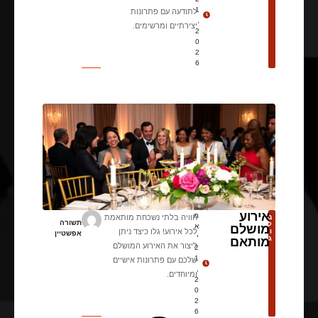
1
לתודעה עם פתרונות
,
יצירתיים ומרשימים.
2
0
2
6
אירוע
מ
ב
חוויה בלתי נשכחת מותאמת
תשורה
ל
מושלם
א
ו
לכל אירוע! גלו כיצד ניתן
אפשטיין
י
ג
מותאם
ליצור את האירוע המושלם
2
1
שלכם עם פתרונות אישיים
,
ומיוחדים.
2
0
2
6