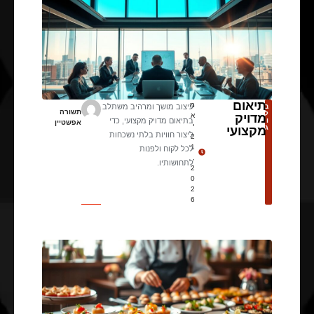
תיאום
מ
ב
עיצוב מושך ומרהיב משתלב
תשורה
ל
מדויק
א
ו
בתיאום מדויק מקצועי, כדי
אפשטיין
י
ג
מקצועי
ליצור חוויות בלתי נשכחות
2
1
לכל לקוח ולפנות
,
לתחושותיו.
2
0
2
6