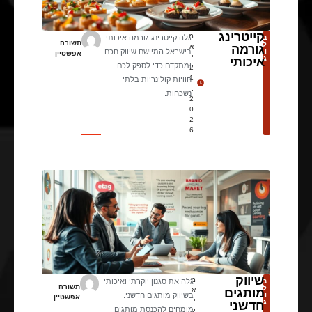
קייטרינג
מ
ב
גלה קייטרינג גורמה איכותי
תשורה
ל
גורמה
א
ו
בישראל המיישם שיווק חכם
אפשטיין
י
ג
איכותי
ומתקדם כדי לספק לכם
2
1
חוויות קולינריות בלתי
,
נשכחות.
2
0
2
6
שיווק
מ
ב
גלה את סגנון יוקרתי ואיכותי
תשורה
ל
מותגים
א
ו
בשיווק מותגים חדשני.
אפשטיין
י
ג
חדשני
מומחים להכנסת מותגים
2