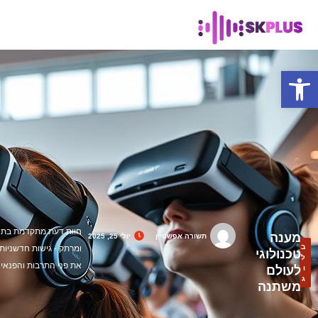
פתח סרגל נגישות
חוות דעת מתקדמת בתחו
מענה
תשורה אפשטיין
יולי 25, 2025
ב
ומרתק - גישות חדשניות 
טכנולוגי
ל
את פני התרבות והפנאי 
לעולם
ו
ג
משתנה