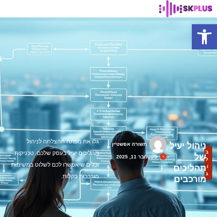
פתח סרגל נגישות
גלו את מפתח ההצלחה לניהול
ניהול יעיל
תשורה אפשטיין
ב
תהליכים יעיל בעסק שלכם. טכניקות
של
ספטמבר 11, 2025
ל
וכלים שיאפשרו לכם לשלוט במשימות
תהליכים
ו
ג
מורכבות בקלות.
מורכבים