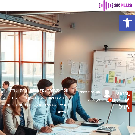
פתח סרגל נגישות
הכירו כיצד חדשנות בתכנון יצירתי עוזרת
ניהול
תשורה אפשטיין
ב
בניהול פרויקטים יעיל, משפרת ביצועים
פרויקטים
ל
מאי 21, 2026
ו
ומביאה לתוצאות מרשימות בתחום הפיתוח
יעיל
ג
והעיצוב.