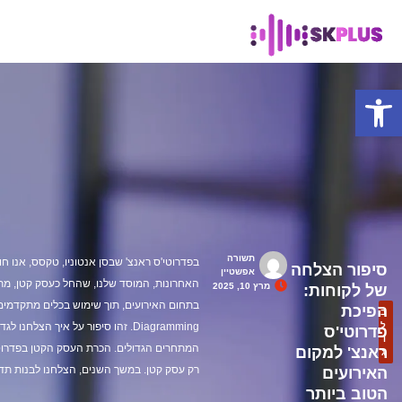
פתח סרגל נגישות
תשורה
בפדרוטי'ס ראנצ' שבסן אנטוניו, טקסס, אנו חוו
סיפור הצלחה
אפשטיין
האחרונות, המוסד שלנו, שהחל כעסק קטן, מ
מרץ 10, 2025
של לקוחות:
הפיכת
ב
Diagramming. זהו סיפור על איך הצלחנו
ל
פדרוטי'ס
ו
המתחרים הגדולים. הכרת העסק הקטן בפדרוטי
ראנצ' למקום
ג
רק עסק קטן. במשך השנים, הצלחנו לבנות תד
האירועים
הטוב ביותר