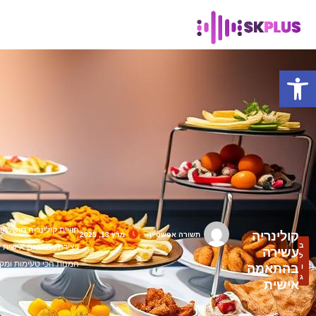
פתח סרגל נגישות
חוויית קולינריה מושלמת 
קולינריה
תשורה אפשטיין
מרץ 13, 2025
ב
ויצירתי, מתואם אישית ל
עשירה
ל
המנות הכי טעימות ומקו
בהתאמה
ו
ג
אישית