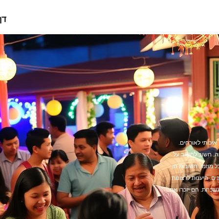
דף
איכותי לאורחים.
ה. חשוב לחשוב על
 מוזמן. חשובות הן
ים. היענות לרצונות
שכחת. הם יזכרו את