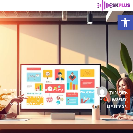
פתח סרגל נגישות
קייטרינג ייחודי ומפנק מציע רעיונות מפגש
רעיונות
תשורה אפשטיין
ב
יצירתיים לחוויות בלתי נשכחות. גלו את
ל
מפגש
מאי 21, 2026
ו
האפשרויות המגוונות לאירועים שלכם.
יצירתיים
ג