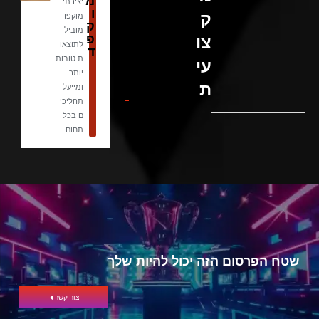
מ
יצירתי
ו
ק
מוקפד
ק
מוביל
פ
צו
לתוצאו
ד
ת טובות
עי
יותר
ת
ומייעל
תהליכי
ם בכל
תחום.
שטח הפרסום הזה יכול להיות שלך
צור קשר