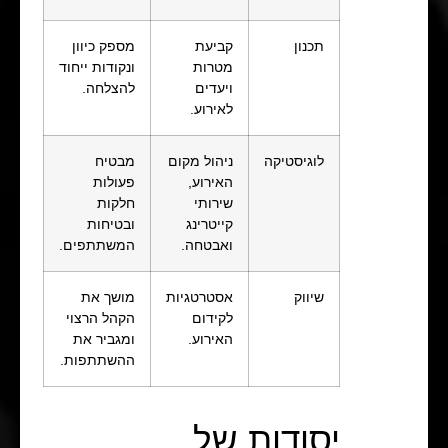
תכנון
קביעת
מספק כיוון
מטרות
ונקודות ייחוד
ויעדים
להצלחה.
לאירוע.
לוגיסטיקה
ניהול מקום
מבטיח
האירוע,
פעולות
שירותי
חלקות
קייטרינג
ובטיחות
ואבטחה.
המשתתפים.
שיווק
אסטרטגיות
מושך את
לקידום
הקהל הרצוי
האירוע.
ומגביר את
ההשתתפות.
יסודות של