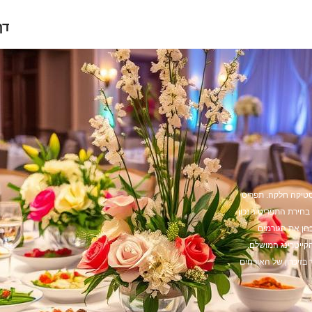
דף
יסטיקה חלקה. תפריט
. בחירת התפריט הנכון
חן את הגורמים
קייטרינג המושלם.
 בזיכרון של האורחים