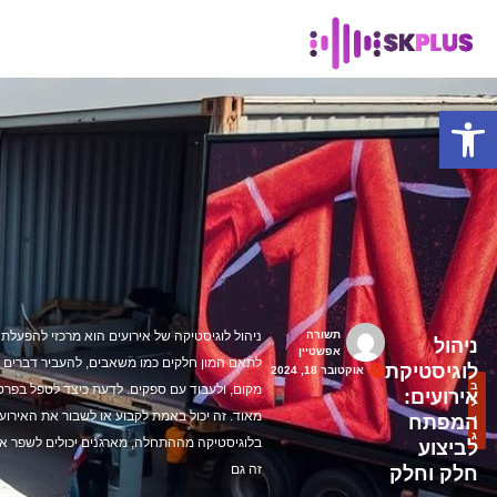
פתח סרגל נגישות
תשורה
ניהול לוגיסטיקה של אירועים הוא מרכזי להפעלת 
ניהול
אפשטיין
לתאם המון חלקים כמו משאבים, להעביר דברים 
לוגיסטיקת
אוקטובר 18, 2024
ב
מקום, ולעבוד עם ספקים. לדעת כיצד לטפל בפר
אירועים:
ל
מאוד. זה יכול באמת לקבוע או לשבור את האירוע
המפתח
ו
ג
בלוגיסטיקה מההתחלה, מארגנים יכולים לשפר את
לביצוע
זה גם
חלק וחלק