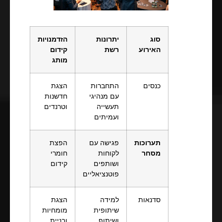
סוג
יתרונות
הזדמנויות
האירוע
רשת
קידום
מותג
כנסים
התחברות
הצגת
עם מנהיגי
חדשנות
תעשייה
וטרנדים
ועמיתים
תערוכות
פגישה עם
הפצת
מסחר
לקוחות
חומרי
ושותפים
קידום
פוטנציאליים
סדנאות
למידה
הצגת
שיתופית
מומחיות
ושיתוף
ובניית