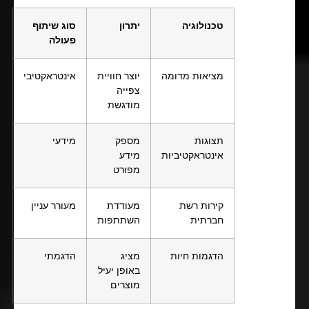
טכנולוגיה
יתרון
סוג שיתוף
פעולה
מציאות מדומה
יוצר חוויית
אינטראקטיבי
צפייה
מודגשת
תצוגות
מספק
מידעי
אינטראקטיביות
מידע
מפורט
קירות רשת
מעודדת
מעורר עניין
חברתית
השתתפות
הדגמות חיות
מציג
הדגמתי
באופן יעיל
מוצרים