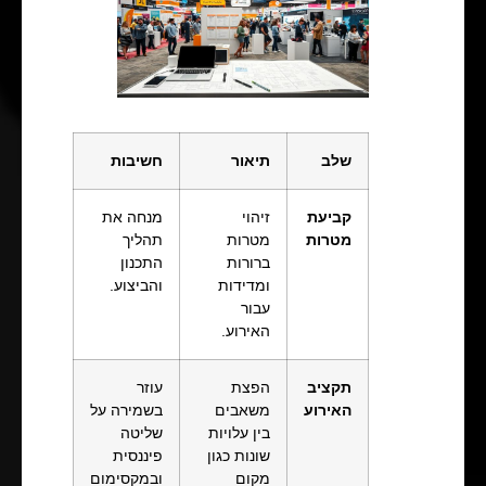
שלב
תיאור
חשיבות
קביעת
זיהוי
מנחה את
מטרות
מטרות
תהליך
ברורות
התכנון
ומדידות
והביצוע.
עבור
האירוע.
תקציב
הפצת
עוזר
האירוע
משאבים
בשמירה על
בין עלויות
שליטה
שונות כגון
פיננסית
מקום
ובמקסימום