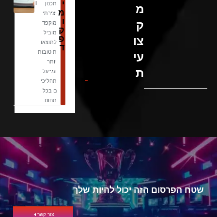
י
ן
תכנון
מ
מ
יצירתי
ו
ק
מוקפד
ק
מוביל
פ
צו
לתוצאו
ד
ת טובות
עי
יותר
ת
ומייעל
תהליכי
ם בכל
תחום.
שטח הפרסום הזה יכול להיות שלך
צור קשר