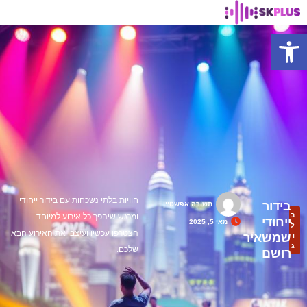
פתח סרגל נגישות
חוויות בלתי נשכחות עם בידור ייחודי
בידור
תשורה אפשטיין
ב
ומרגש שיהפך כל אירוע למיוחד.
ייחודי
מאי 5, 2025
ל
הצטרפו עכשיו ועיצבו את האירוע הבא
שמשאיר
ו
ג
שלכם.
רושם