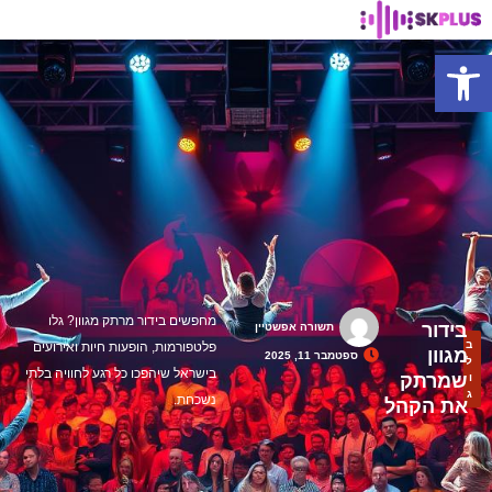
פתח סרגל נגישות
מחפשים בידור מרתק מגוון? גלו
בידור
תשורה אפשטיין
ב
פלטפורמות, הופעות חיות ואירועים
מגוון
ספטמבר 11, 2025
ל
בישראל שיהפכו כל רגע לחוויה בלתי
שמרתק
ו
ג
נשכחת.
את הקהל