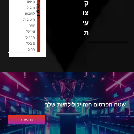
ו
ק
מוקפד
ק
מוביל
פ
צו
לתוצאו
ד
ת טובות
עי
יותר
ת
ומייעל
תהליכי
ם בכל
תחום.
שטח הפרסום הזה יכול להיות שלך
צור קשר