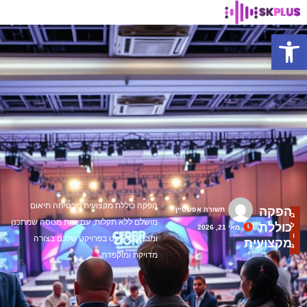
פתח סרגל נגישות
הפקה כוללת מקצועית מבטיחה תיאום
הפקה
תשורה אפשטיין
ב
מושלם ללא תקלות, עם צוות מנוסה שמתכנן
כוללת
ל
מאי 21, 2026
ו
ומבצע כל פרט בפרויקט שלכם בצורה
מקצועית
ג
מדויקת ומוקפדת.