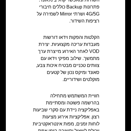
פתרונות Backup כוללים חיבורי
4G/5G ושרתי Mirror לשמירה על
רציפות השידור.
הקלטות והפקות וידאו דורשות
מעבדות עריכה מקצועיות. יצירת
VOD לאחר האירוע מייצרת ערך
מתמשך. שילוב מפיקי וידאו עם
צוותים טכניים מבטיח איכות צבע,
סאונד ומיקס נכון של קטעים
מוקלטים ושידוריים.
חוויית המשתמש מתחילה
בהרשמה פשוטה ומסתיימת
באפליקציה ניידת עם סקרי שביעות
רצון. אפליקציות אירוע מציעות
לוחות זמנים, מפות אינטראקטיביות
ויכולת לשאיל ותשובה בזמן אמת.