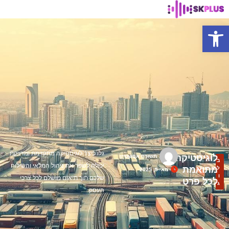
פתח סרגל נגישות
גלו כיצד לוגיסטיקה מתקדמת ומדויקת
לוגיסטיקה
תשורה אפשטיין
ב
יכולה לשפר את ניהול המלאי והשילוח
מתואמת
ל
מאי 5, 2025
ו
שלכם תוך תיאום מושלם לכל צרכי
לכל פרט
ג
העסק.