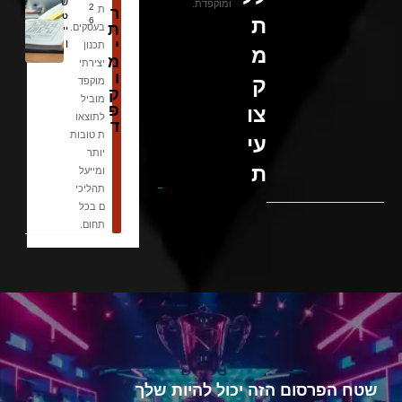
ש
ומוקפדת.
2
ת
ר
ט
ת
6
ת
בעסקים.
יי
י
ן
תכנון
מ
מ
יצירתי
ו
ק
מוקפד
ק
מוביל
פ
צו
לתוצאו
ד
ת טובות
עי
יותר
ת
ומייעל
תהליכי
ם בכל
תחום.
שטח הפרסום הזה יכול להיות שלך