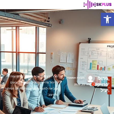
פתח סרגל נגישות
הכירו כיצד חדשנות בתכנון יצירתי עוזרת
ניהול
תשורה אפשטיין
ב
בניהול פרויקטים יעיל, משפרת ביצועים
פרויקטים
ל
מאי 21, 2026
ו
ומביאה לתוצאות מרשימות בתחום הפיתוח
יעיל
ג
והעיצוב.