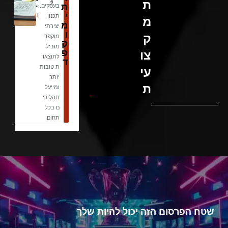
ת
6
ת
בעסקים.
יי
י
ן
תכנון
מ
מ
יצירתי
ו
ק
מוקפד
ק
מוביל
פ
צו
לתוצאו
ד
ת טובות
עי
יותר
ת
ומייעל
תהליכי
ם בכל
תחום.
שטח הפרסום הזה יכול להיות שלך