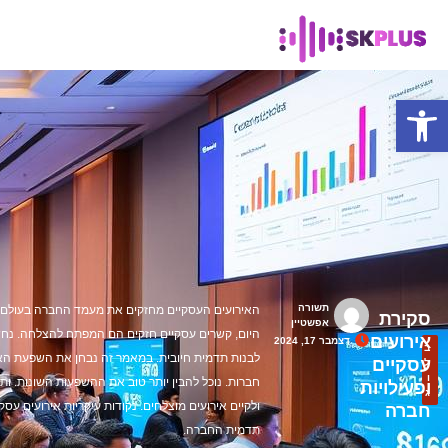
פתח סרגל נגישות
תשורה
האירועים העסקיים מחזקים את מעמד החברה בעולם 
סקירת
אפשטיין
היום, קשרים עסקיים חזקים הם המפתח להצלחה. נחשו
אירועים
דצמבר 17, 2024
ב
לבנות תדמית חיובית. במאמר זה נבחן את השפעת הא
עסקיים
ל
ו
חברות. נוכל להבין יותר טוב את ההשפעות השונות. ותו
ופעילויות
ג
ולקיים אירועים מוצלחים. נקודות עיקריות אירועים עס
חברה
תדמית החברה.