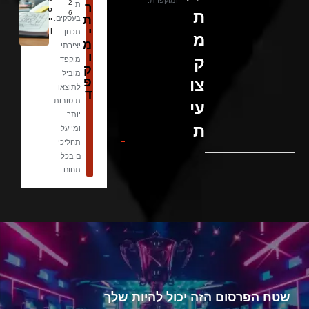
ומוקפדת.
2
ת
ר
ט
ת
6
ת
בעסקים.
יי
י
ן
תכנון
מ
מ
יצירתי
ו
ק
מוקפד
ק
מוביל
פ
צו
לתוצאו
ד
ת טובות
עי
יותר
ת
ומייעל
תהליכי
ם בכל
תחום.
שטח הפרסום הזה יכול להיות שלך