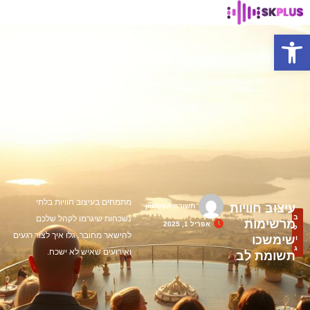
פתח סרגל נגישות
מתמחים בעיצוב חוויות בלתי
עיצוב חוויות
תשורה אפשטיין
ב
נשכחות שיגרמו לקהל שלכם
מרשימות
אפריל 1, 2025
ל
להישאר מחובר. גלו איך לצור רגעים
שימשכו
ו
ג
ואירועים שאיש לא ישכח.
תשומת לב