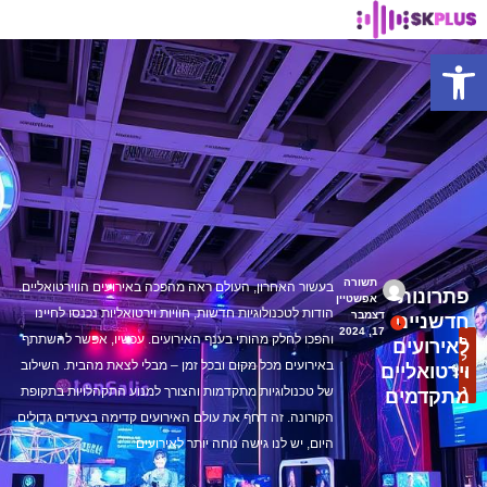
פתח סרגל נגישות
תשורה
בעשור האחרון, העולם ראה מהפכה באירועים הווירטואליים.
פתרונות
אפשטיין
הודות לטכנולוגיות חדשות, חוויות וירטואליות נכנסו לחיינו
דצמבר
חדשניים
17, 2024
והפכו לחלק מהותי בענף האירועים. עכשיו, אפשר להשתתף
ב
לאירועים
ל
באירועים מכל מקום ובכל זמן – מבלי לצאת מהבית. השילוב
וירטואליים
ו
ג
של טכנולוגיות מתקדמות והצורך למנוע התקהלויות בתקופת
מתקדמים
הקורונה. זה דחף את עולם האירועים קדימה בצעדים גדולים.
היום, יש לנו גישה נוחה יותר לאירועים