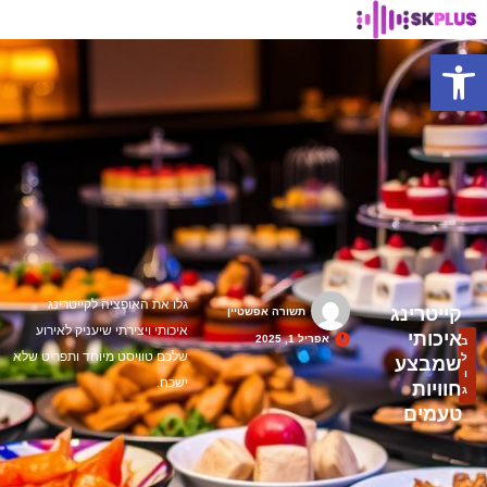
פתח סרגל נגישות
גלו את האופציה לקייטרינג
קייטרינג
תשורה אפשטיין
איכותי ויצירתי שיעניק לאירוע
איכותי
אפריל 1, 2025
ב
שלכם טוויסט מיוחד ותפריט שלא
ל
שמבצע
ו
ישכח.
חוויות
ג
טעמים