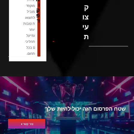
ו
ק
מוקפד
ק
מוביל
פ
צו
לתוצאו
ד
ת טובות
עי
יותר
ת
ומייעל
תהליכי
ם בכל
תחום.
שטח הפרסום הזה יכול להיות שלך
צור קשר