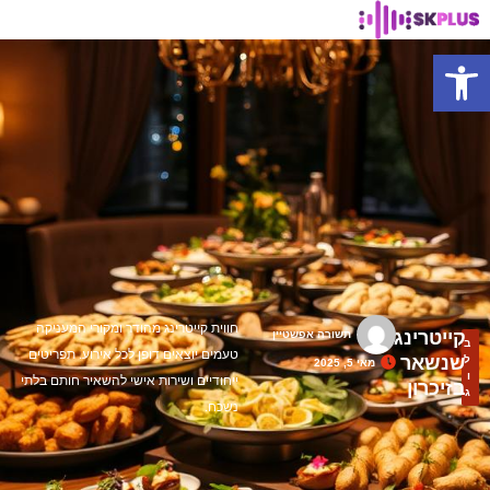
פתח סרגל נגישות
חווית קייטרינג מהודר ומקורי המעניקה
קייטרינג
תשורה אפשטיין
ב
טעמים יוצאים דופן לכל אירוע. תפריטים
שנשאר
ל
מאי 5, 2025
ו
ייחודיים ושירות אישי להשאיר חותם בלתי
בזיכרון
ג
נשכח.