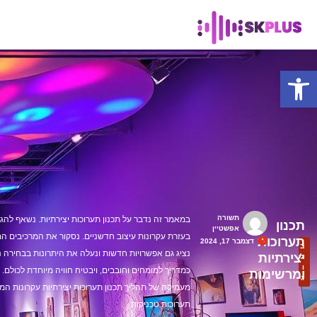
פתח סרגל נגישות
תשורה
במאמר זה נדבר על תכנון תערוכות יצירתיות. נשאף לה
תכנון
אפשטיין
בעזרת עקרונות עיצוב חדשניים. נסקור את המרכיבים המ
תערוכות
דצמבר 17, 2024
ב
נציג גם אפשרויות חדשות ונעלה את היתרונות בבחירה נ
יצירתיות
ל
ו
כמדריך למומחים וחובבים, ויבטיח חוויה מיוחדת לכולם. 
ומרשימות
ג
מעמיקה של תהליך תכנון תערוכות יצירתיות עקרונות המר
תערוכות טכניקות