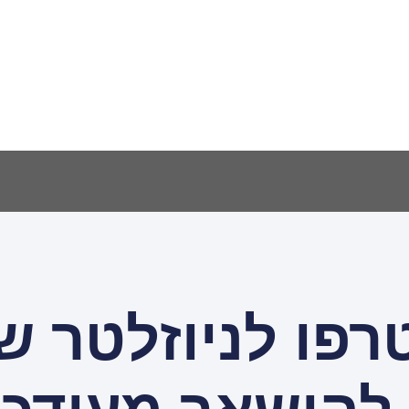
פו לניוזלטר ש