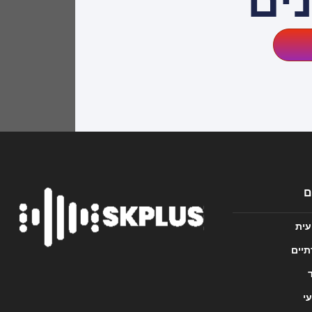
ים
ם
עית
תיים
י