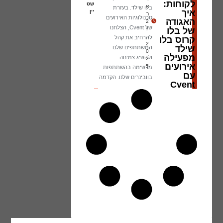
לקוחות:
שט
א
בלו שילד. בעזרת
איך
יין
ר
טכנולוגיות האירועים
האגודה
2
של Cvent, הצלחנו
של בלו
7
,
להרחיב את קהל
קרוס בלו
2
שילד
המשתתפים שלנו
0
מפעילה
ולהשיג צמיחה
2
אירועים
5
מרשימה בהשתתפות
עם
בוובינרים שלנו. הקדמה
Cvent