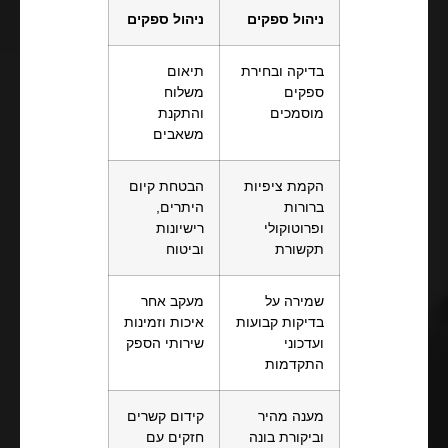
ניהול ספקים
ניהול ספקים
בדיקה ובחירת
תיאום
ספקים
משלוח
מוסמכים
והתקנת
משאבים
הקמת ציפיות
הבטחת קיום
ברורות
היתרים,
ופרוטוקולי
רישיונות
תקשורת
וביטוח
שמירה על
מעקב אחר
בדיקות קבועות
איכות וזמינות
ועדכוני
שירותי הספק
התקדמות
מענה מהיר
קידום קשרים
וביקורת בונה
חזקים עם