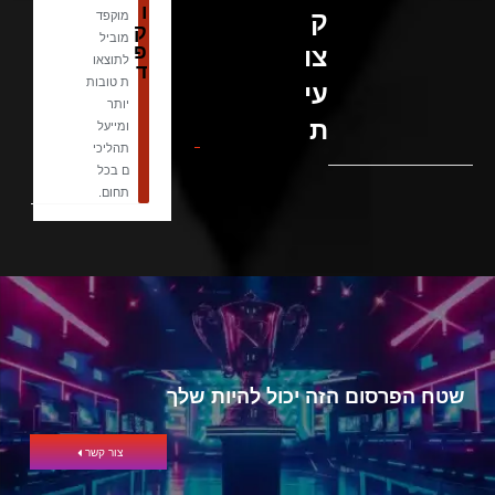
ו
ק
מוקפד
ק
מוביל
פ
צו
לתוצאו
ד
ת טובות
עי
יותר
ת
ומייעל
תהליכי
ם בכל
תחום.
שטח הפרסום הזה יכול להיות שלך
צור קשר