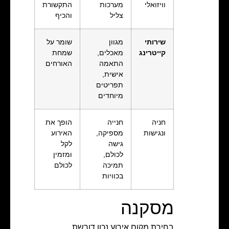
וויזואלי
מערכות
התקשורת
צליל
והכיף
שירותי
מגוון
שומר על
קייטרינג
מאכלים,
שמחת
התאמה
האורחים
אישית,
תפריטים
מיוחדים
חניה
חנייה
הופך את
ונגישות
מספיקה,
האירוע
גישה
לקל
לכולם,
ומזמין
תמיכה
לכולם
בכוויות
מסקנה
בחירת מקום אירוע נכון דורשת