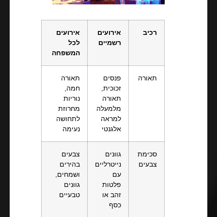
רכיב
אירועים
אירועים
רשמיים
לכל
המשפחה
תאורה
פנסים
תאורה
זכוכית,
חמה,
תאורה
נוריות
מלמעלה
מחרוזת
למראה
לתחושה
אלגנטי
נעימה
סכימת
גוונים
צבעים
צבעים
נייטרליים
בהירים
עם
ושמחים,
פלטות
גוונים
זהב או
טבעיים
כסף