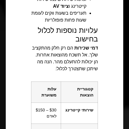
קייטרינג ו
ציוד AV
תעריפים בשעות װקים לעומת
שעות פחות פופולריות
עלויות נוספות לכלול
בחישוב
דמי שכירות
הם רק חלק מהתקציב
שלך. אל תשכח מהוצאות אחרות.
הן יכולות להתעלם מהר. הנה מה
שיתכן שתצטרך לכלול:
קטגוריית
עלות
הוצאות
משוערת
שירותי קייטרינג
$30 – $150
לאדם