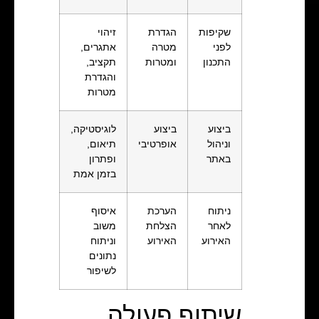
שקיפות
הגדרת
זיהוי
לפני
מטרה
אתגרים,
התכנון
ומטרות
תקציב,
והגדרת
מטרות
ביצוע
ביצוע
לוגיסטיקה,
וניהול
אופרטיבי
תיאום,
באתר
ופתרון
בזמן אמת
ניתוח
הערכת
איסוף
לאחר
הצלחת
משוב
האירוע
האירוע
וניתוח
נתונים
לשיפור
שיתוף פעולה