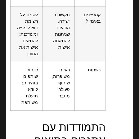
קמפיינים
תקשורת
לשמור על
באימייל
ישירה,
רשימת
הודעות
דוא"ל נקייה
שניתנות
ומעודכנת;
להתאמה
להתאים
אישית
אישית את
התוכן
רשתות
ראיות
לבחור
משופרות,
שותפים
שיתוף
בזהירות;
פעולה
לוודא
מוגבר
תועלת
משותפת
התמודדות עם