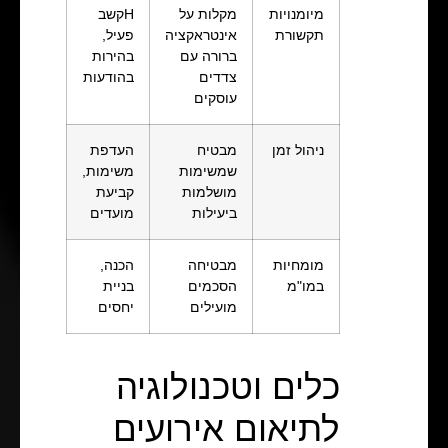
מיומנויות
מקלות על
Hקשב
תקשורת
אינטראקציה
פעיל,
ברורה עם
בהירות
צדדים
בהודעות
עוסקים
ניהול זמן
מבטיח
העדפת
שמשימות
משימות,
מושלמות
קביעת
ביעילות
מועדים
מומחיות
מבטיחה
הכנה,
במו"מ
הסכמים
בניית
מועילים
יחסים
כלים וטכנולוגיה
לתיאום אירועים