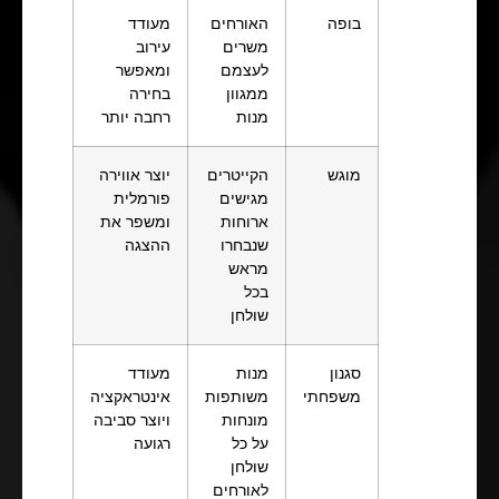
בופה
האורחים
מעודד
משרים
עירוב
לעצמם
ומאפשר
ממגוון
בחירה
מנות
רחבה יותר
מוגש
הקייטרים
יוצר אווירה
מגישים
פורמלית
ארוחות
ומשפר את
שנבחרו
ההצגה
מראש
בכל
שולחן
סגנון
מנות
מעודד
משפחתי
משותפות
אינטראקציה
מונחות
ויוצר סביבה
על כל
רגועה
שולחן
לאורחים