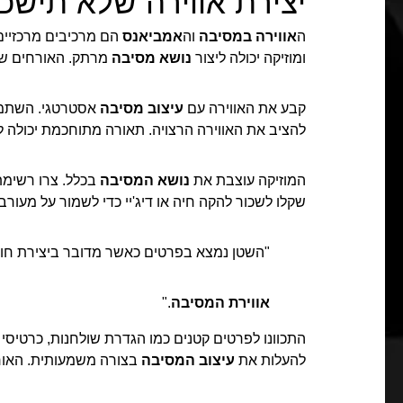
יצירת אווירה שלא תישכ
ה
אווירה במסיבה
וה
אמביאנס
הם מרכיבים מרכזיים 
ומוזיקה יכולה ליצור
נושא מסיבה
מרתק. האורחים של
קבע את האווירה עם
עיצוב מסיבה
אסטרטגי. השתמש 
להציב את האווירה הרצויה. תאורה מתוחכמת יכולה 
המוזיקה עוצבת את
נושא המסיבה
בכלל. צרו רשימת
שקלו לשכור להקה חיה או דיג'יי כדי לשמור על מעורב
"השטן נמצא בפרטים כאשר מדובר ביצירת חוו
אווירת המסיבה
."
התכוונו לפרטים קטנים כמו הגדרת שולחנות, כרטיסי 
להעלות את
עיצוב המסיבה
בצורה משמעותית. האורח