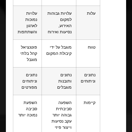
עלות
עלויות גבוהות
עלויות
למקום
נמוכות
האירוע,
לארגון
נסיעות ואירוח
והשתתפות
טווח
מוגבל על ידי
פוטנציאל
קיבולת המקום
קהל בלתי
מוגבל
נתונים
נתונים
נתונים
וניתוחים
ותובנות
וניתוחים
מוגבלים
מפורטים
קיימות
השפעה
השפעת
סביבתית
סביבה
גבוהה יותר
נמוכה יותר
עקב נסיעות
וייצור פיזי