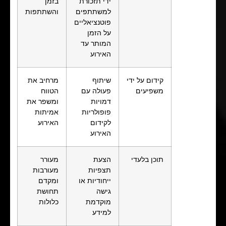
ידי תזכורת
בזמן
למשתתפים
והשתתפות
פוטנציאליים
על הזמן
המותר עד
האירוע
קידום על ידי
שיתוף
מרחיב את
משפיעים
פעולה עם
הטווח
דמויות
ומשפר את
פופולריות
אמיתות
לקידום
האירוע
האירוע
תוכן בלעדי
הצעת
מעורר
תצפיות
מעורבות
ייחודיות או
ומקדם
גישה
תחושת
מוקדמת
כלולות
למידע