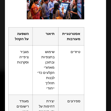
אסטרטגיית
תיאור
השפעה
מעורבות
על הקהל
טיזרים
שימוש
מגביר
בתצפיות
ציפייה
ובתוכן
וסקרנות
מאחורי
הקלעים כדי
לבנות
תהליך
ייחודי
ספירונים
יצירת
מעודד
דחיפות על
רישומים