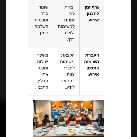
גרף זמן
יצירת
שומר
לתכנון
לוח
סדר
אירוע
זמנים
ומבטיח
למשימות
השלמה
ולאבני
בזמן.
דרך.
העברת
הקצאת
משפר
משימות
משימות
יעילות
בתכנון
לחברי
ומקטין
אירוע
צוות
את
בהתאם
תהליך
לידע.
התכנון.