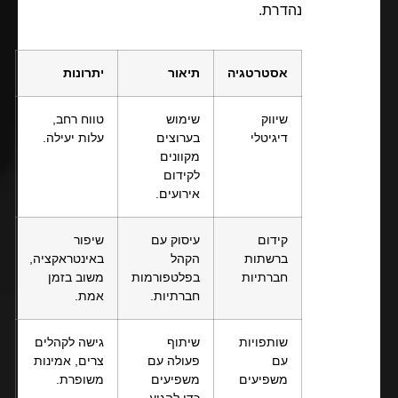
נהדרת.
אסטרטגיה
תיאור
יתרונות
שיווק
שימוש
טווח רחב,
דיגיטלי
בערוצים
עלות יעילה.
מקוונים
לקידום
אירועים.
קידום
עיסוק עם
שיפור
ברשתות
הקהל
באינטראקציה,
חברתיות
בפלטפורמות
משוב בזמן
חברתיות.
אמת.
שותפויות
שיתוף
גישה לקהלים
עם
פעולה עם
צרים, אמינות
משפיעים
משפיעים
משופרת.
כדי להגיע