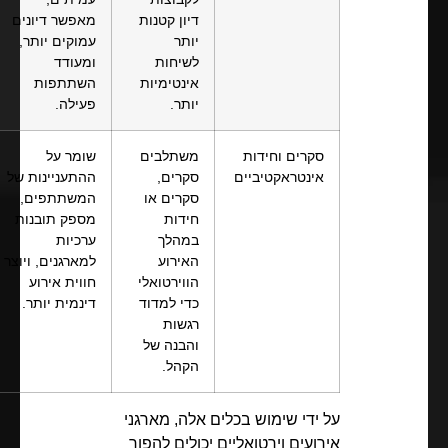
דיון קטנות
מאפשר דיונים
יותר
עמוקים יותר,
לשיחות
ומעודד
אינטימיות
השתתפות
יותר.
פעילה.
סקרים וחידות
משתלבים
שומר על
אינטראקטיביים
סקרים,
ההתעניינות של
סקרים או
המשתתפים,
חידות
מספק תובנות
במהלך
ערכיות
האירוע
למארגנים, ויוצר
הווירטואלי
חווית אירוע
כדי למדוד
דינמית יותר.
רגשות
והבנה של
הקהל.
על ידי שימוש בכלים אלה, מארגני
אירועים וירטואליים יכולים להפוך