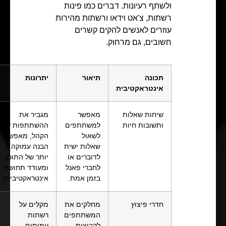
ולשתף רעיונות. דברים כמו פינות
רשתות, צ'אט וידאו ורשתות מהירות
עוזרים לאנשים להקים קשרים
חשובים, גם מרחוק.
תכונה
תיאור
יתרונות
אינטראקטיבית
שיחות שאלות
מאפשר
מגביר את
ותשובות חיות
למשתתפים
ההשתתפות של
לשאול
הקהל, מאפשר
שאלות ישית
הבנה עמוקה
לדוברים או
יותר של התוכן,
לחברי פאנל
ומעודד תחושת
בזמן אמת.
אינטראקטיביות.
חדרי פיצוץ
מחלקים את
מקלים על
המשתתפים
רשתות
לקבוצות
עמיתים,