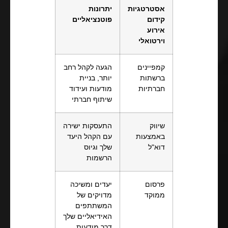
אסטרטגיות
יתרונות
קידום
פוטנציאליים
אירוע
וירטואלי
קמפיינים
הגעה לקהל רחב
ברשתות
יותר, בניית
חברתיות
מודעות ועידוד
שיתוף חברתי
שיווק
התעסקות ישירה
באמצעות
עם הקהל היעד
דוא"ל
שלך וגיוס
הרשמות
פרסום
יעדים ומשיכה
ממוקד
מדויקים של
המשתתפים
האידיאליים שלך
דרך מודעות