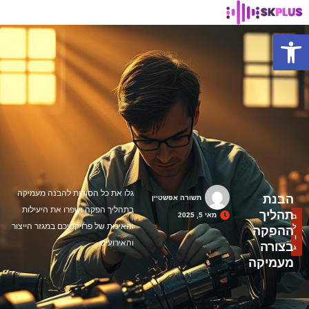
פתח סרגל נגישות
גלו את כל הסודות להבנה מעמיקה
הבנת
תשורה אפשטיין
בתהליך הפקה ושפרו את היעילות
תהליך
מאי 5, 2025
ב
והאיכות של פרויקטיכם במגזר הייצור
ל
ההפקה
ו
והאירועים.
בצורה
ג
מעמיקה