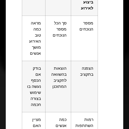
ביצוע
לאירוע
מספר
סך הכל
מראה
הנוכחים
מספר
כמה
הנוכחים
טוב
האירוע
מושך
אנשים
הצפנה
הוצאות
בודק
בתקציב
בהשוואה
אם
לתקציב
הכסף
המתוכנן
נעשה בו
שימוש
בצורה
חכמה
רמות
כמה
מציין
השתתפות
אנשים
האם