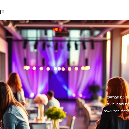
דף
רועים חברתיים
 חותם. היעזרו
ברתי בלתי נשכח.