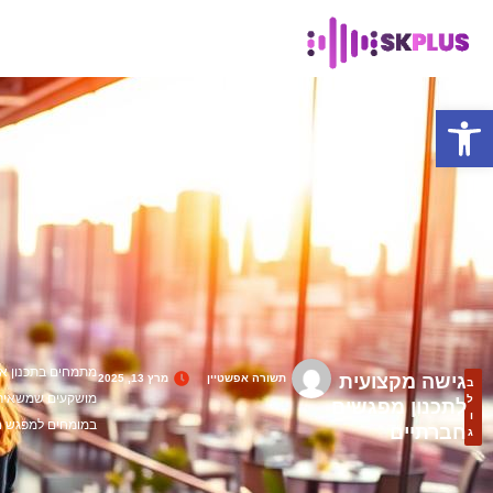
פתח סרגל נגישות
מתמחים בתכנון אי
גישה מקצועית
תשורה אפשטיין
מרץ 13, 2025
ב
מושקעים שמשאירים
ל
לתכנון מפגשים
ו
במומחים למפגש ח
חברתיים
ג