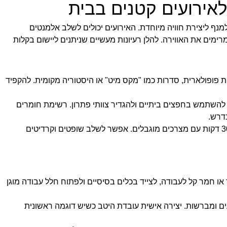
לאירועים קטנים בבית
מנף ליצירת חוויה מיוחדת. האירועים יכולים לשלב אלמנטים
ימים את האווירה. להלן רעיונות מעשיים שניתנים ליישום בקלות
ת פופולארית, סדרות כמו "מקס מיט" או היסטוריה מקומית. להקפיד
 להשתמש בחפצים ביתיים ולהגדיר צוותי פתרון. רשימת חומרים
דרש.
תחרויות בישול קטנות: להכין אתגרים של 20–30 דקות עם מצרכים מוגבלים. אפשר לשלב שופטים וקרדיטים
 חמר קל לעבודה, לצייד בכלים בסיסיים ולפתוח חלל עבודה מוגן
ם ומברשות. יצירה אישית עובדת היטב כשיש דוגמה ראשונית