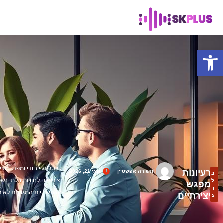
פתח סרגל נגישות
קייטרינג ייחודי ומפנק מצי
רעיונות
תשורה אפשטיין
מאי 21, 2026
ב
יצירתיים לחוויות בלתי נש
ל
מפגש
ו
האפשרויות המגוונות לאיר
יצירתיים
ג