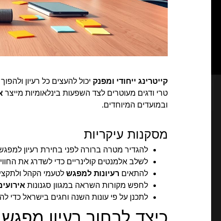
קייטרינג ייחודי ומפנק
יכול להעצים כל רעיון ולהפוך
טרי ודגים מעוטרים לצד השפעות בינלאומיות מייצר
א
ובמועדים המיוחדים.
מסקנות עיקריות
להגדיר מטרה ברורה לפני בחירת רעיון למפגש
לשלב אלמנטים קולינריים כדי לשדרג את החוויה
להתאים
רעיונות למפגש
לטעמי הקהל ולתקצי
לחפש מקורות השראה במגוון סגנונות
אירועים
לתכנן על פי עונות השנה וחגים בישראל כדי להג
כיצד לבחור רעיון מפגש