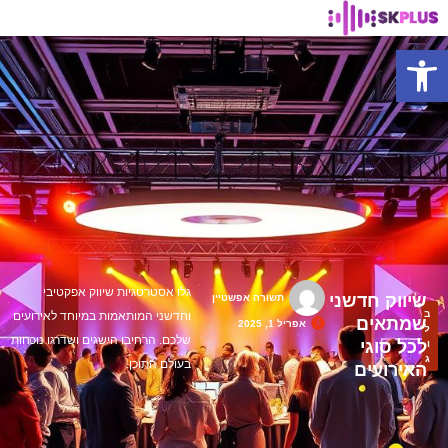
פתח סרגל נגישות
גלו אסטרטגיות שיווק אפקטיבי
שיווק חדשני
תשורה אפשטיין
ב
וחדשני המותאמות במיוחד לאירועים
שמתאים
אפריל 1, 2025
ל
שלכם. הרחיבו הישגים ושדרגו נוכחות
לכל סוגי
ו
ג
בעולם התוכן.
האירועים